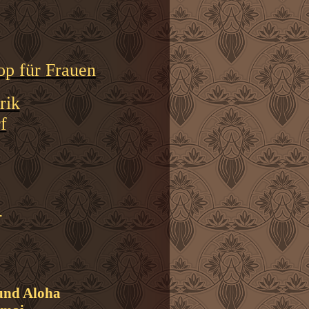
p für Frauen
rik
f
+
 und Aloha