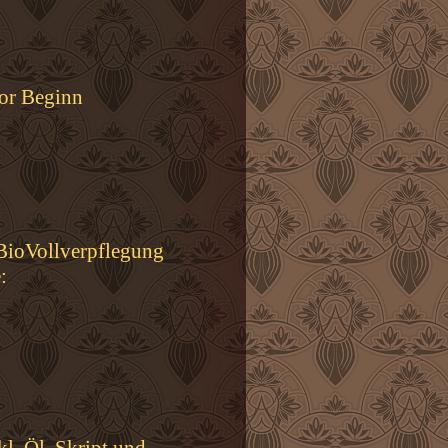
vor Beginn
BioVollverpflegung
: