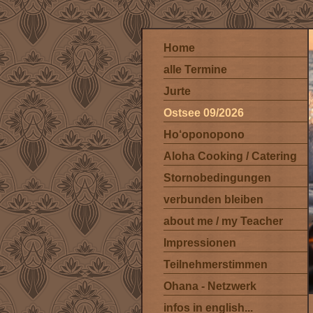
Home
alle Termine
Jurte
Ostsee 09/2026
Ho‘oponopono
Aloha Cooking / Catering
Stornobedingungen
verbunden bleiben
about me / my Teacher
Impressionen
Teilnehmerstimmen
Ohana - Netzwerk
infos in english...