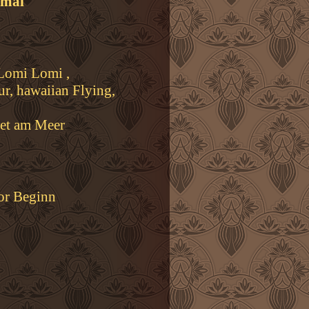
 mai
Lomi Lomi ,
r, hawaiian Flying,
et am Meer
or Beginn